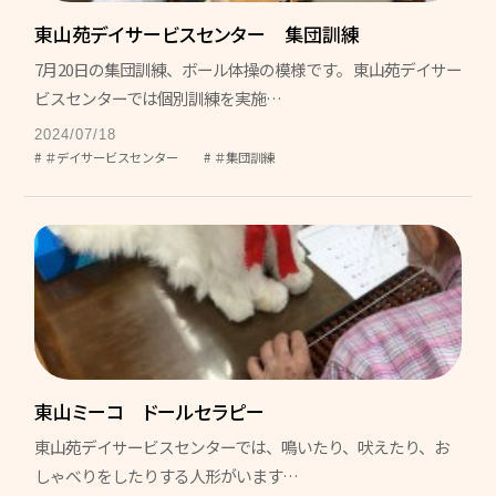
福利厚生
東山苑デイサービスセンター 集団訓練
7月20日の集団訓練、ボール体操の模様です。 東山苑デイサー
働く環境
ビスセンターでは個別訓練を実施…
施設ブログ
2024/07/18
＃デイサービスセンター
＃集団訓練
個人情報保護方針
東山ミーコ ドールセラピー
東山苑デイサービスセンターでは、鳴いたり、吠えたり、お
しゃべりをしたりする人形がいます…