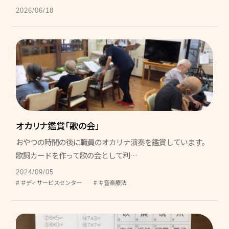
グリーンヒルズ東山
2026/06/18
グループホーム 花みずき
ケアレジデンス東山
東山苑デイサービスセンター
きさらぎデイサービスセンター
デイサービスセンター野の花
オカリナ鑑賞「歌の会」
ヘルパーステーション やわらぎ
おやつの時間の後に職員のオカリナ演奏を鑑賞しています。
歌詞カードを作って歌の会として利…
介護計画相談センター こすもす
2024/09/05
地域包括支援センター 和地
＃ディサービスセンター
＃音楽療法
キッズホームてんとうむし
てんとうむし東山保育園