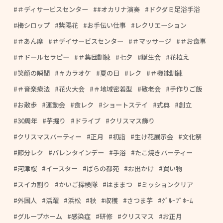
＃ディサービスセンター
#オカリナ演奏
ドクダミ足浴手浴
梅シロップ
紫陽花
お手伝い仕事
レクリエーション
＃あん摩
＃デイサービスセンター
＃マッサージ
＃お食事
＃ドールセラピー
＃集団訓練
七夕
誕生会
花植え
笑顔の瞬間
＃カラオケ
夏の日
レク
＃機能訓練
＃音楽療法
花火大会
＃地域密着型
敬老会
手作りご飯
お散歩
運動会
食レク
ショートステイ
式典
創立
30周年
芋掘り
ドライブ
クリスマス飾り
クリスマスパーティー
正月
初詣
生け花展示会
文化祭
節分レク
バレンタインデー
手浴
たこ焼きパーティー
河津桜
イースター
ばらの都苑
お出かけ
買い物
スイカ割り
かいご探検隊
はままつ
ミッションクリア
外国人
活躍
浜松
秋
収穫
さつま芋
ｸﾞﾙｰﾌﾟﾎｰﾑ
グループホーム
感染症
研修
クリスマス
お正月