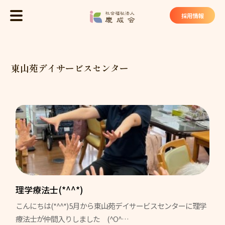
社会福祉法
採用情報
MENU
トップ
東山苑デイサービスセンター
慶成会について
基本理念
法人概要
私たちが大切にしていること
慶成会の取り組み
サービス・施設
理学療法士(*^^*)
こんにちは(*^^*) 5月から東山苑デイサービスセンターに理学
ケアハウス ヴィラ東山苑
療法士が仲間入りしました (^O^…