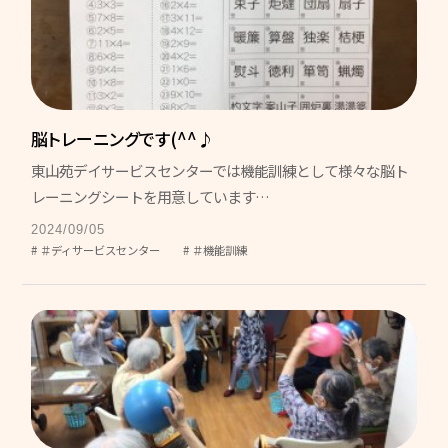
採用情報
慶成会で働きたい方へ
新卒求人情報
脳トレーニングです(^^♪
募集要項
東山苑デイサービスセンターでは機能訓練として様々な脳ト
レーニングシートを用意しています…
輝き★職員インタビュー
2024/09/05
＃ディサービスセンター
＃機能訓練
輝き★職員インタビュー【介護職】
輝き★職員インタビュー【介護職】Vol.2
輝き★職員インタビュー【保育士】
採用エントリー
研修センターについて