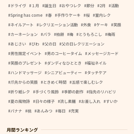
ドライヴ
１月
誕生日
おやつレク
節分
2月
活動
Spring has come
春
手作りケーキ
桜
室内レク
ネイルアート
レクリエーション活動
外食
ケーキ
笑顔
カーネーション
バラ
柏餅
梅
とうもろこし
梅雨
あじさい
びわ
父の日
父の日レクリエーション
男性限定イベント
男のコーヒータイム
メッセージカード
笑顔のプレゼント
ダンディなひととき
福祉ネイル
ハンドマッサージ
シニアビューティー
タッチケア
爪先からの笑顔
ときめく時間
五感で楽しむレク
折り紙レク
手づくり風鈴
季節の創作
指先のリハビリ
夏の風物詩
日々の様子
流し素麺
お差し入れ
すいか
バナナ
桃
あんみつ
毎日
充実
月間ランキング