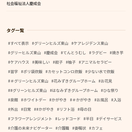
社会福祉法人慶成会
タグ一覧
すべて表示
グリーンヒルズ東山
ケアレジデンス東山
グリーヒルズ東山
慶成会
てんとうむし
ラグビー
焼き芋
ケアハウス
美味しい
餃子
柚子
アニマルセラピー
習字
ポリ袋炊飯
カセットコンロ炊飯
少ない水で炊飯
＃グリーンヒルズ東山
花みずきグループホーム
お花見
#グリーンヒルズ東山
はなみずきグループホーム
ひな祭り
泉館
ホワイトデー
かがやき
＃かがやき
お風呂
入浴
外出
日常
#かがやき
リフト浴
母の日
フラワーアレンジメント
レッドコード
半日
デイサービス
介護の未来ナビゲーター
介護職
委嘱状
カフェ