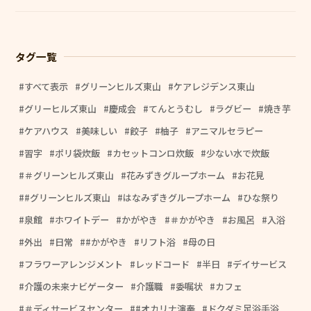
タグ一覧
すべて表示
グリーンヒルズ東山
ケアレジデンス東山
グリーヒルズ東山
慶成会
てんとうむし
ラグビー
焼き芋
ケアハウス
美味しい
餃子
柚子
アニマルセラピー
習字
ポリ袋炊飯
カセットコンロ炊飯
少ない水で炊飯
＃グリーンヒルズ東山
花みずきグループホーム
お花見
#グリーンヒルズ東山
はなみずきグループホーム
ひな祭り
泉館
ホワイトデー
かがやき
＃かがやき
お風呂
入浴
外出
日常
#かがやき
リフト浴
母の日
フラワーアレンジメント
レッドコード
半日
デイサービス
介護の未来ナビゲーター
介護職
委嘱状
カフェ
＃ディサービスセンター
#オカリナ演奏
ドクダミ足浴手浴