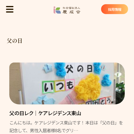
社会福祉法
採用情報
MENU
トップ
父の日
慶成会について
基本理念
法人概要
私たちが大切にしていること
慶成会の取り組み
サービス・施設
父の日レク｜ケアレジデンス東山
こんにちは。ケアレジデンス東山です！ 本日は「父の日」を
ケアハウス ヴィラ東山苑
記念して、男性入居者様8名でグリ…