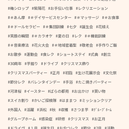
梅シロップ
紫陽花
お手伝い仕事
レクリエーション
＃あん摩
＃デイサービスセンター
＃マッサージ
＃お食事
＃ドールセラピー
＃集団訓練
七夕
誕生会
花植え
笑顔の瞬間
＃カラオケ
夏の日
レク
＃機能訓練
＃音楽療法
花火大会
＃地域密着型
敬老会
手作りご飯
お散歩
運動会
食レク
ショートステイ
式典
創立
30周年
芋掘り
ドライブ
クリスマス飾り
クリスマスパーティー
正月
初詣
生け花展示会
文化祭
節分レク
バレンタインデー
手浴
たこ焼きパーティー
河津桜
イースター
ばらの都苑
お出かけ
買い物
スイカ割り
かいご探検隊
はままつ
ミッションクリア
外国人
活躍
浜松
秋
収穫
さつま芋
ｸﾞﾙｰﾌﾟﾎｰﾑ
グループホーム
感染症
研修
クリスマス
お正月
ドライヴ
１月
誕生日
おやつレク
節分
2月
活動