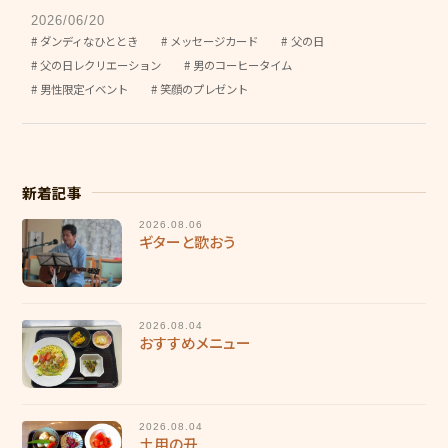
グリーンヒルズ東山
2026/06/20
ダンディなひととき
メッセージカード
父の日
グループホーム 花みずき
父の日レクリエーション
男のコーヒータイム
男性限定イベント
笑顔のプレゼント
ケアレジデンス東山
東山苑デイサービスセンター
きさらぎデイサービスセンター
新着記事
デイサービスセンター野の花
2026.08.06
ギターと歌おう
ヘルパーステーション やわらぎ
介護計画相談センター こすもす
2026.08.04
おすすめメニュー
地域包括支援センター 和地
キッズホームてんとうむし
2026.08.04
てんとうむし東山保育園
土用の丑