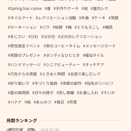
Spring has come
春
手作りケーキ
桜
室内レク
ネイルアート
レクリエーション活動
外食
ケーキ
笑顔
カーネーション
バラ
柏餅
梅
とうもろこし
梅雨
あじさい
びわ
父の日
父の日レクリエーション
男性限定イベント
男のコーヒータイム
メッセージカード
笑顔のプレゼント
ダンディなひととき
福祉ネイル
ハンドマッサージ
シニアビューティー
タッチケア
爪先からの笑顔
ときめく時間
五感で楽しむレク
折り紙レク
手づくり風鈴
季節の創作
指先のリハビリ
夏の風物詩
日々の様子
流し素麺
お差し入れ
すいか
バナナ
桃
あんみつ
毎日
充実
月間ランキング
2026.07.08