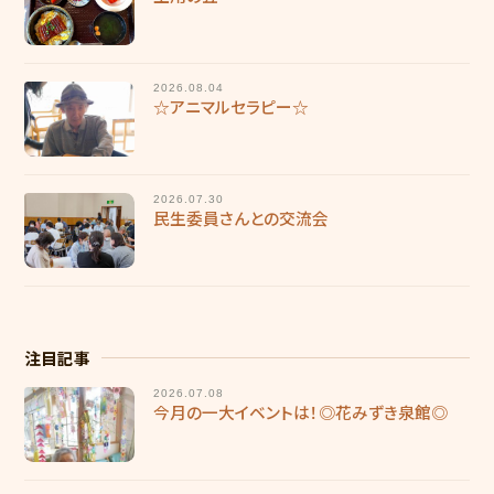
採用情報
慶成会で働きたい方へ
2026.08.04
☆アニマルセラピー☆
新卒求人情報
募集要項
2026.07.30
民生委員さんとの交流会
輝き★職員インタビュー
輝き★職員インタビュー【介護職】
輝き★職員インタビュー【介護職】Vol.2
注目記事
輝き★職員インタビュー【保育士】
2026.07.08
今月の一大イベントは！◎花みずき泉館◎
採用エントリー
研修センターについて