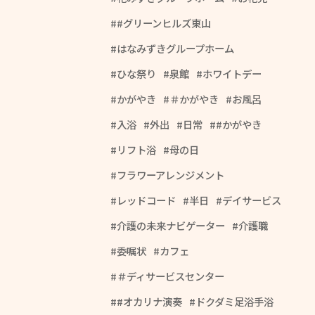
#グリーンヒルズ東山
はなみずきグループホーム
ひな祭り
泉館
ホワイトデー
かがやき
＃かがやき
お風呂
入浴
外出
日常
#かがやき
リフト浴
母の日
フラワーアレンジメント
レッドコード
半日
デイサービス
介護の未来ナビゲーター
介護職
委嘱状
カフェ
＃ディサービスセンター
#オカリナ演奏
ドクダミ足浴手浴