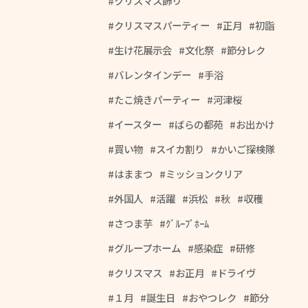
クリスマス飾り
クリスマスパーティー
正月
初詣
生け花展示会
文化祭
節分レク
バレンタインデー
手浴
たこ焼きパーティー
河津桜
イースター
ばらの都苑
お出かけ
買い物
スイカ割り
かいご探検隊
はままつ
ミッションクリア
外国人
活躍
浜松
秋
収穫
さつま芋
ｸﾞﾙｰﾌﾟﾎｰﾑ
グループホーム
感染症
研修
クリスマス
お正月
ドライヴ
１月
誕生日
おやつレク
節分