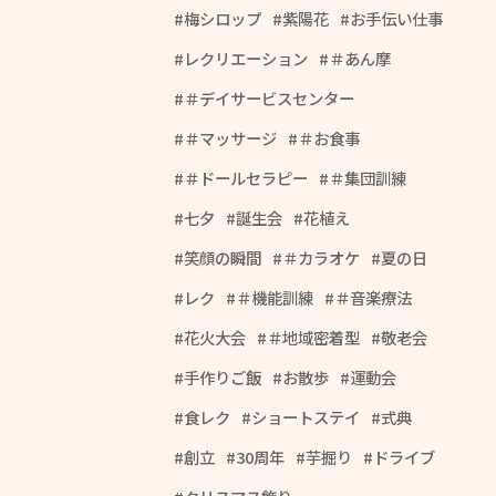
梅シロップ
紫陽花
お手伝い仕事
レクリエーション
＃あん摩
＃デイサービスセンター
＃マッサージ
＃お食事
＃ドールセラピー
＃集団訓練
七夕
誕生会
花植え
笑顔の瞬間
＃カラオケ
夏の日
レク
＃機能訓練
＃音楽療法
花火大会
＃地域密着型
敬老会
手作りご飯
お散歩
運動会
食レク
ショートステイ
式典
創立
30周年
芋掘り
ドライブ