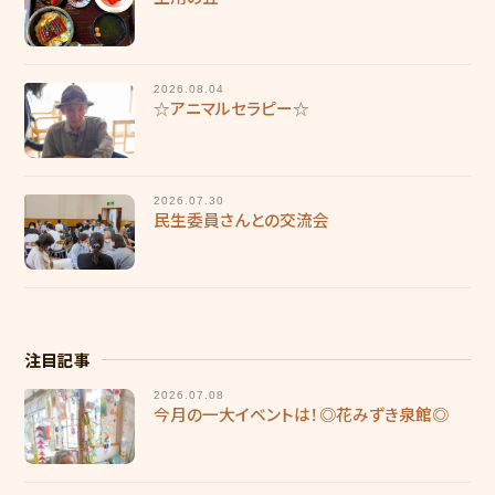
採用情報
慶成会で働きたい方へ
2026.08.04
☆アニマルセラピー☆
新卒求人情報
募集要項
2026.07.30
民生委員さんとの交流会
輝き★職員インタビュー
輝き★職員インタビュー【介護職】
輝き★職員インタビュー【介護職】Vol.2
注目記事
輝き★職員インタビュー【保育士】
2026.07.08
今月の一大イベントは！◎花みずき泉館◎
採用エントリー
研修センターについて