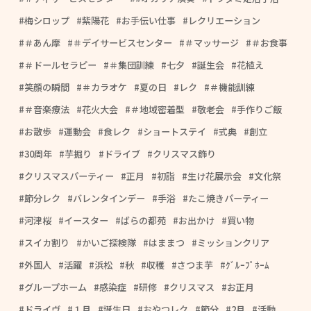
梅シロップ
紫陽花
お手伝い仕事
レクリエーション
＃あん摩
＃デイサービスセンター
＃マッサージ
＃お食事
＃ドールセラピー
＃集団訓練
七夕
誕生会
花植え
笑顔の瞬間
＃カラオケ
夏の日
レク
＃機能訓練
＃音楽療法
花火大会
＃地域密着型
敬老会
手作りご飯
お散歩
運動会
食レク
ショートステイ
式典
創立
30周年
芋掘り
ドライブ
クリスマス飾り
クリスマスパーティー
正月
初詣
生け花展示会
文化祭
節分レク
バレンタインデー
手浴
たこ焼きパーティー
河津桜
イースター
ばらの都苑
お出かけ
買い物
スイカ割り
かいご探検隊
はままつ
ミッションクリア
外国人
活躍
浜松
秋
収穫
さつま芋
ｸﾞﾙｰﾌﾟﾎｰﾑ
グループホーム
感染症
研修
クリスマス
お正月
ドライヴ
１月
誕生日
おやつレク
節分
2月
活動