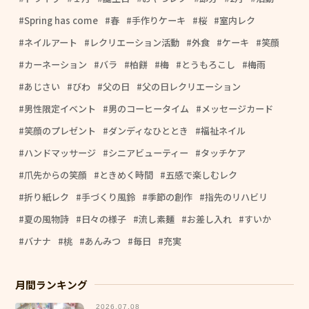
Spring has come
春
手作りケーキ
桜
室内レク
ネイルアート
レクリエーション活動
外食
ケーキ
笑顔
カーネーション
バラ
柏餅
梅
とうもろこし
梅雨
あじさい
びわ
父の日
父の日レクリエーション
男性限定イベント
男のコーヒータイム
メッセージカード
笑顔のプレゼント
ダンディなひととき
福祉ネイル
ハンドマッサージ
シニアビューティー
タッチケア
爪先からの笑顔
ときめく時間
五感で楽しむレク
折り紙レク
手づくり風鈴
季節の創作
指先のリハビリ
夏の風物詩
日々の様子
流し素麺
お差し入れ
すいか
バナナ
桃
あんみつ
毎日
充実
月間ランキング
2026.07.08