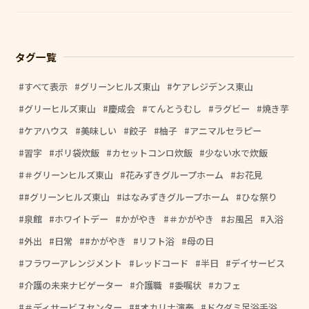
タグ一覧
すべて表示
グリーンヒルズ東山
ケアレジデンス東山
グリーヒルズ東山
慶成会
てんとうむし
ラグビー
焼き芋
ケアハウス
美味しい
餃子
柚子
アニマルセラピー
習字
ポリ袋炊飯
カセットコンロ炊飯
少ない水で炊飯
＃グリーンヒルズ東山
花みずきグループホーム
お花見
#グリーンヒルズ東山
はなみずきグループホーム
ひな祭り
泉館
ホワイトデー
かがやき
＃かがやき
お風呂
入浴
外出
日常
#かがやき
リフト浴
母の日
フラワーアレンジメント
レッドコード
半日
デイサービス
介護の未来ナビゲーター
介護職
委嘱状
カフェ
＃ディサービスセンター
#オカリナ演奏
ドクダミ足浴手浴