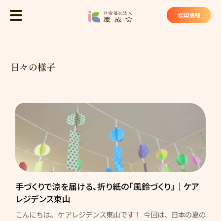
社会福祉法
採用情報
MENU
トップ
日々の様子
慶成会について
基本理念
法人概要
私たちが大切にしていること
慶成会の取り組み
サービス・施設
手づくりで涼を届ける、折り紙の「風鈴づくり」｜ケア
レジデンス東山
ケアハウス ヴィラ東山苑
こんにちは。 ケアレジデンス東山です！ 今回は、日本の夏の