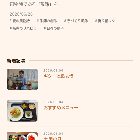
グリーンヒルズ東山
風物詩である「風鈴」を…
2026/06/26
グループホーム 花みずき
夏の風物詩
季節の創作
手づくり風鈴
折り紙レク
指先のリハビリ
日々の様子
ケアレジデンス東山
東山苑デイサービスセンター
きさらぎデイサービスセンター
新着記事
デイサービスセンター野の花
2026.08.06
ギターと歌おう
ヘルパーステーション やわらぎ
介護計画相談センター こすもす
2026.08.04
おすすめメニュー
地域包括支援センター 和地
キッズホームてんとうむし
2026.08.04
てんとうむし東山保育園
土用の丑