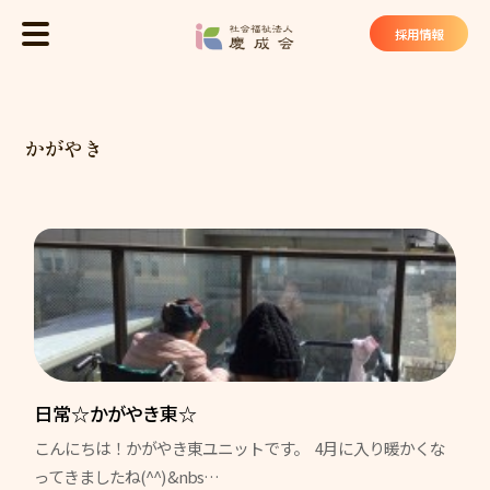
社会福祉法
採用情報
MENU
トップ
かがやき
慶成会について
基本理念
法人概要
私たちが大切にしていること
慶成会の取り組み
サービス・施設
日常☆かがやき東☆
こんにちは！かがやき東ユニットです。 4月に入り暖かくな
ケアハウス ヴィラ東山苑
ってきましたね(^^) &nbs…