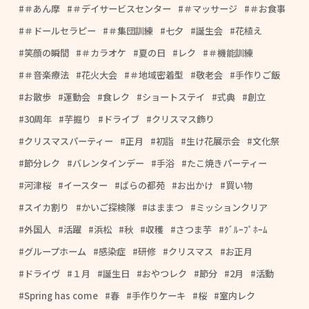
＃あん摩
＃デイサービスセンター
＃マッサージ
＃お食事
＃ドールセラピー
＃集団訓練
七夕
誕生会
花植え
笑顔の瞬間
＃カラオケ
夏の日
レク
＃機能訓練
＃音楽療法
花火大会
＃地域密着型
敬老会
手作りご飯
お散歩
運動会
食レク
ショートステイ
式典
創立
30周年
芋掘り
ドライブ
クリスマス飾り
クリスマスパーティー
正月
初詣
生け花展示会
文化祭
節分レク
バレンタインデー
手浴
たこ焼きパーティー
河津桜
イースター
ばらの都苑
お出かけ
買い物
スイカ割り
かいご探検隊
はままつ
ミッションクリア
外国人
活躍
浜松
秋
収穫
さつま芋
ｸﾞﾙｰﾌﾟﾎｰﾑ
グループホーム
感染症
研修
クリスマス
お正月
ドライヴ
１月
誕生日
おやつレク
節分
2月
活動
Spring has come
春
手作りケーキ
桜
室内レク