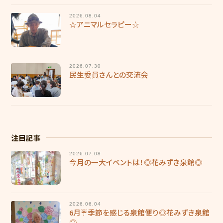
採用情報
2026.08.04
☆アニマルセラピー☆
慶成会で働きたい方へ
新卒求人情報
2026.07.30
民生委員さんとの交流会
募集要項
輝き★職員インタビュー
輝き★職員インタビュー【介護職】
注目記事
輝き★職員インタビュー【介護職】Vol.2
2026.07.08
今月の一大イベントは！◎花みずき泉館◎
輝き★職員インタビュー【保育士】
採用エントリー
2026.06.04
6月☔季節を感じる泉館便り◎花みずき泉館
研修センターについて
◎