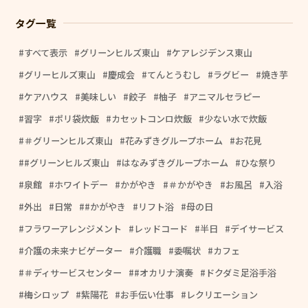
タグ一覧
すべて表示
グリーンヒルズ東山
ケアレジデンス東山
グリーヒルズ東山
慶成会
てんとうむし
ラグビー
焼き芋
ケアハウス
美味しい
餃子
柚子
アニマルセラピー
習字
ポリ袋炊飯
カセットコンロ炊飯
少ない水で炊飯
＃グリーンヒルズ東山
花みずきグループホーム
お花見
#グリーンヒルズ東山
はなみずきグループホーム
ひな祭り
泉館
ホワイトデー
かがやき
＃かがやき
お風呂
入浴
外出
日常
#かがやき
リフト浴
母の日
フラワーアレンジメント
レッドコード
半日
デイサービス
介護の未来ナビゲーター
介護職
委嘱状
カフェ
＃ディサービスセンター
#オカリナ演奏
ドクダミ足浴手浴
梅シロップ
紫陽花
お手伝い仕事
レクリエーション