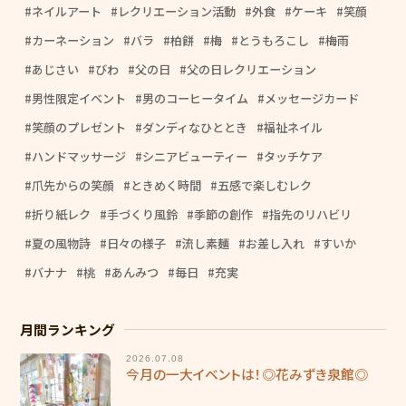
ネイルアート
レクリエーション活動
外食
ケーキ
笑顔
カーネーション
バラ
柏餅
梅
とうもろこし
梅雨
あじさい
びわ
父の日
父の日レクリエーション
男性限定イベント
男のコーヒータイム
メッセージカード
笑顔のプレゼント
ダンディなひととき
福祉ネイル
ハンドマッサージ
シニアビューティー
タッチケア
爪先からの笑顔
ときめく時間
五感で楽しむレク
折り紙レク
手づくり風鈴
季節の創作
指先のリハビリ
夏の風物詩
日々の様子
流し素麺
お差し入れ
すいか
バナナ
桃
あんみつ
毎日
充実
月間ランキング
2026.07.08
今月の一大イベントは！◎花みずき泉館◎