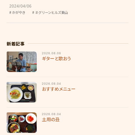
グリーンヒルズ東山
2024/04/06
かがやき
＃グリーンヒルズ東山
グループホーム 花みずき
ケアレジデンス東山
東山苑デイサービスセンター
新着記事
きさらぎデイサービスセンター
2026.08.06
ギターと歌おう
デイサービスセンター野の花
ヘルパーステーション やわらぎ
2026.08.04
おすすめメニュー
介護計画相談センター こすもす
地域包括支援センター 和地
2026.08.04
キッズホームてんとうむし
土用の丑
てんとうむし東山保育園