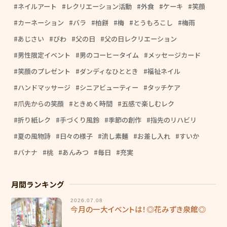
ネイルアート
レクリエーション活動
外食
ケーキ
笑顔
カーネーション
バラ
柏餅
梅
とうもろこし
梅雨
あじさい
びわ
父の日
父の日レクリエーション
男性限定イベント
男のコーヒータイム
メッセージカード
笑顔のプレゼント
ダンディなひととき
福祉ネイル
ハンドマッサージ
シニアビューティー
タッチケア
爪先からの笑顔
ときめく時間
五感で楽しむレク
折り紙レク
手づくり風鈴
季節の創作
指先のリハビリ
夏の風物詩
日々の様子
流し素麺
お差し入れ
すいか
バナナ
桃
あんみつ
毎日
充実
月間ランキング
2026.07.08
今月の一大イベントは！◎花みずき泉館◎