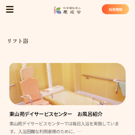
社会福祉法
採用情報
MENU
トップ
リフト浴
慶成会について
基本理念
法人概要
私たちが大切にしていること
慶成会の取り組み
サービス・施設
東山苑デイサービスセンター お風呂紹介
東山苑デイサービスセンターでは毎日入浴を実施していま
ケアハウス ヴィラ東山苑
す。 入浴困難な利用者様のために、…