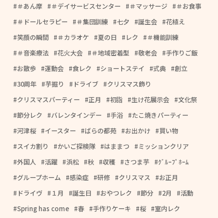
＃あん摩
＃デイサービスセンター
＃マッサージ
＃お食事
＃ドールセラピー
＃集団訓練
七夕
誕生会
花植え
笑顔の瞬間
＃カラオケ
夏の日
レク
＃機能訓練
＃音楽療法
花火大会
＃地域密着型
敬老会
手作りご飯
お散歩
運動会
食レク
ショートステイ
式典
創立
30周年
芋掘り
ドライブ
クリスマス飾り
クリスマスパーティー
正月
初詣
生け花展示会
文化祭
節分レク
バレンタインデー
手浴
たこ焼きパーティー
河津桜
イースター
ばらの都苑
お出かけ
買い物
スイカ割り
かいご探検隊
はままつ
ミッションクリア
外国人
活躍
浜松
秋
収穫
さつま芋
ｸﾞﾙｰﾌﾟﾎｰﾑ
グループホーム
感染症
研修
クリスマス
お正月
ドライヴ
１月
誕生日
おやつレク
節分
2月
活動
Spring has come
春
手作りケーキ
桜
室内レク