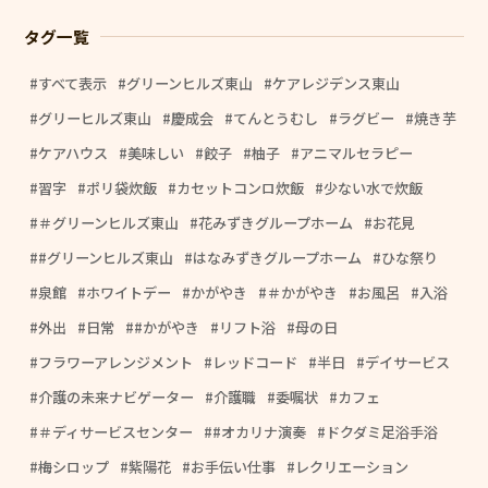
タグ一覧
すべて表示
グリーンヒルズ東山
ケアレジデンス東山
グリーヒルズ東山
慶成会
てんとうむし
ラグビー
焼き芋
ケアハウス
美味しい
餃子
柚子
アニマルセラピー
習字
ポリ袋炊飯
カセットコンロ炊飯
少ない水で炊飯
＃グリーンヒルズ東山
花みずきグループホーム
お花見
#グリーンヒルズ東山
はなみずきグループホーム
ひな祭り
泉館
ホワイトデー
かがやき
＃かがやき
お風呂
入浴
外出
日常
#かがやき
リフト浴
母の日
フラワーアレンジメント
レッドコード
半日
デイサービス
介護の未来ナビゲーター
介護職
委嘱状
カフェ
＃ディサービスセンター
#オカリナ演奏
ドクダミ足浴手浴
梅シロップ
紫陽花
お手伝い仕事
レクリエーション