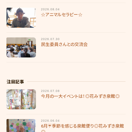
採用情報
2026.08.04
☆アニマルセラピー☆
慶成会で働きたい方へ
新卒求人情報
2026.07.30
民生委員さんとの交流会
募集要項
輝き★職員インタビュー
輝き★職員インタビュー【介護職】
注目記事
輝き★職員インタビュー【介護職】Vol.2
2026.07.08
今月の一大イベントは！◎花みずき泉館◎
輝き★職員インタビュー【保育士】
採用エントリー
2026.06.04
6月☔季節を感じる泉館便り◎花みずき泉館
研修センターについて
◎