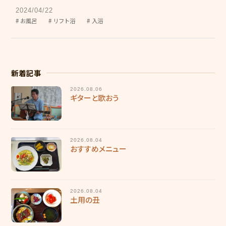
グリーンヒルズ東山
2024/04/22
お風呂
リフト浴
入浴
グループホーム 花みずき
ケアレジデンス東山
東山苑デイサービスセンター
新着記事
きさらぎデイサービスセンター
2026.08.06
ギターと歌おう
デイサービスセンター野の花
ヘルパーステーション やわらぎ
2026.08.04
おすすめメニュー
介護計画相談センター こすもす
地域包括支援センター 和地
2026.08.04
キッズホームてんとうむし
土用の丑
てんとうむし東山保育園