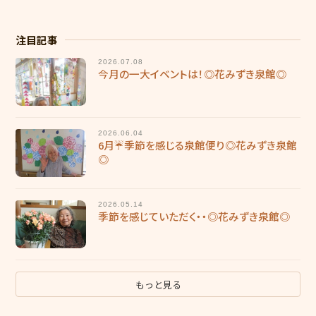
採用情報
注目記事
慶成会で働きたい方へ
2026.07.08
今月の一大イベントは！◎花みずき泉館◎
新卒求人情報
募集要項
2026.06.04
6月☔季節を感じる泉館便り◎花みずき泉館
輝き★職員インタビュー
◎
輝き★職員インタビュー【介護職】
2026.05.14
輝き★職員インタビュー【介護職】Vol.2
季節を感じていただく・・◎花みずき泉館◎
輝き★職員インタビュー【保育士】
採用エントリー
もっと見る
研修センターについて