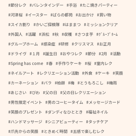
節分レク
バレンタインデー
手浴
たこ焼きパーティー
河津桜
イースター
ばらの都苑
お出かけ
買い物
スイカ割り
かいご探検隊
はままつ
ミッションクリア
外国人
活躍
浜松
秋
収穫
さつま芋
ｸﾞﾙｰﾌﾟﾎｰﾑ
グループホーム
感染症
研修
クリスマス
お正月
ドライヴ
１月
誕生日
おやつレク
節分
2月
活動
Spring has come
春
手作りケーキ
桜
室内レク
ネイルアート
レクリエーション活動
外食
ケーキ
笑顔
カーネーション
バラ
柏餅
梅
とうもろこし
梅雨
あじさい
びわ
父の日
父の日レクリエーション
男性限定イベント
男のコーヒータイム
メッセージカード
笑顔のプレゼント
ダンディなひととき
福祉ネイル
ハンドマッサージ
シニアビューティー
タッチケア
爪先からの笑顔
ときめく時間
五感で楽しむレク