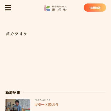
社会福祉法
採用情報
MENU
トップ
＃カラオケ
慶成会について
基本理念
法人概要
私たちが大切にしていること
慶成会の取り組み
サービス・施設
新着記事
2026.08.06
ケアハウス ヴィラ東山苑
ギターと歌おう