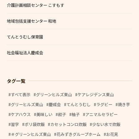
介護計画相談センター こすもす
地域包括支援センター 和地
てんとうむし保育園
社会福祉法人慶成会
タグ一覧
すべて表示
グリーンヒルズ東山
ケアレジデンス東山
グリーヒルズ東山
慶成会
てんとうむし
ラグビー
焼き芋
ケアハウス
美味しい
餃子
柚子
アニマルセラピー
習字
ポリ袋炊飯
カセットコンロ炊飯
少ない水で炊飯
＃グリーンヒルズ東山
花みずきグループホーム
お花見