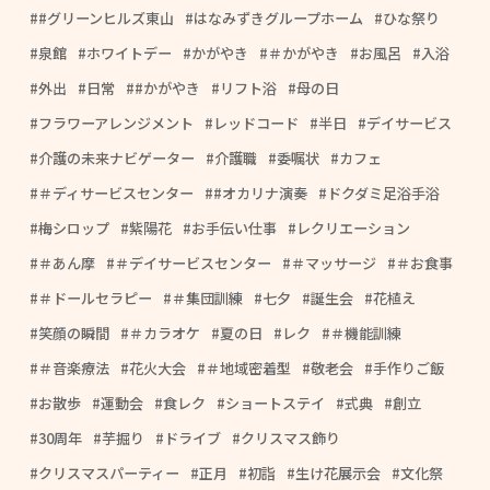
#グリーンヒルズ東山
はなみずきグループホーム
ひな祭り
泉館
ホワイトデー
かがやき
＃かがやき
お風呂
入浴
外出
日常
#かがやき
リフト浴
母の日
フラワーアレンジメント
レッドコード
半日
デイサービス
介護の未来ナビゲーター
介護職
委嘱状
カフェ
＃ディサービスセンター
#オカリナ演奏
ドクダミ足浴手浴
梅シロップ
紫陽花
お手伝い仕事
レクリエーション
＃あん摩
＃デイサービスセンター
＃マッサージ
＃お食事
＃ドールセラピー
＃集団訓練
七夕
誕生会
花植え
笑顔の瞬間
＃カラオケ
夏の日
レク
＃機能訓練
＃音楽療法
花火大会
＃地域密着型
敬老会
手作りご飯
お散歩
運動会
食レク
ショートステイ
式典
創立
30周年
芋掘り
ドライブ
クリスマス飾り
クリスマスパーティー
正月
初詣
生け花展示会
文化祭