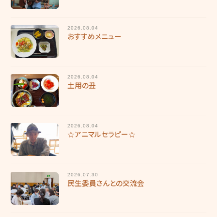
グリーンヒルズ東山
グループホーム 花みずき
2026.08.04
おすすめメニュー
ケアレジデンス東山
東山苑デイサービスセンター
2026.08.04
土用の丑
きさらぎデイサービスセンター
デイサービスセンター野の花
2026.08.04
ヘルパーステーション やわらぎ
☆アニマルセラピー☆
介護計画相談センター こすもす
地域包括支援センター 和地
2026.07.30
民生委員さんとの交流会
キッズホームてんとうむし
てんとうむし東山保育園