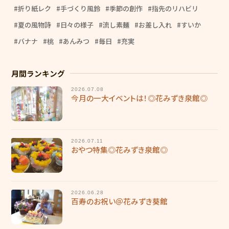
折り紙レク
手づくり風鈴
季節の創作
指先のリハビリ
夏の風物詩
日々の様子
流し素麺
お差し入れ
すいか
バナナ
桃
あんみつ
毎日
充実
月間ランキング
2026.07.08
今月の一大イベントは！◎花みずき泉館◎
2026.07.11
おやつ特集◎花みずき泉館◎
2026.06.28
百寿のお祝い＠花みずき葵館