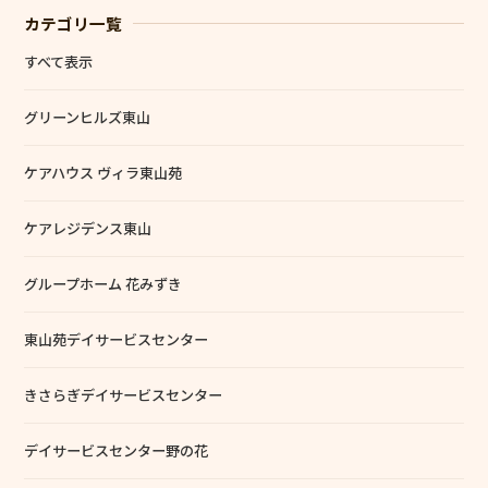
福利厚生
カテゴリ一覧
すべて表示
働く環境
グリーンヒルズ東山
施設ブログ
ケアハウス ヴィラ東山苑
個人情報保護方針
ケアレジデンス東山
グループホーム 花みずき
東山苑デイサービスセンター
きさらぎデイサービスセンター
デイサービスセンター野の花