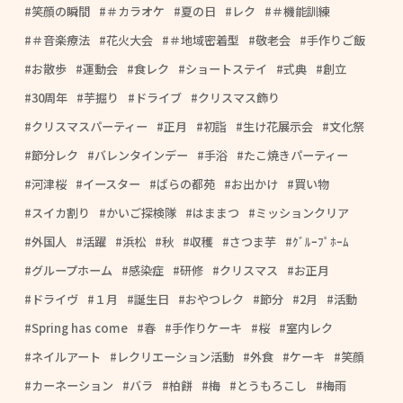
笑顔の瞬間
＃カラオケ
夏の日
レク
＃機能訓練
＃音楽療法
花火大会
＃地域密着型
敬老会
手作りご飯
お散歩
運動会
食レク
ショートステイ
式典
創立
30周年
芋掘り
ドライブ
クリスマス飾り
クリスマスパーティー
正月
初詣
生け花展示会
文化祭
節分レク
バレンタインデー
手浴
たこ焼きパーティー
河津桜
イースター
ばらの都苑
お出かけ
買い物
スイカ割り
かいご探検隊
はままつ
ミッションクリア
外国人
活躍
浜松
秋
収穫
さつま芋
ｸﾞﾙｰﾌﾟﾎｰﾑ
グループホーム
感染症
研修
クリスマス
お正月
ドライヴ
１月
誕生日
おやつレク
節分
2月
活動
Spring has come
春
手作りケーキ
桜
室内レク
ネイルアート
レクリエーション活動
外食
ケーキ
笑顔
カーネーション
バラ
柏餅
梅
とうもろこし
梅雨