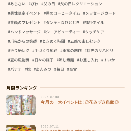
あじさい
びわ
父の日
父の日レクリエーション
男性限定イベント
男のコーヒータイム
メッセージカード
笑顔のプレゼント
ダンディなひととき
福祉ネイル
ハンドマッサージ
シニアビューティー
タッチケア
爪先からの笑顔
ときめく時間
五感で楽しむレク
折り紙レク
手づくり風鈴
季節の創作
指先のリハビリ
夏の風物詩
日々の様子
流し素麺
お差し入れ
すいか
バナナ
桃
あんみつ
毎日
充実
月間ランキング
2026.07.08
今月の一大イベントは！◎花みずき泉館◎
2026.07.11