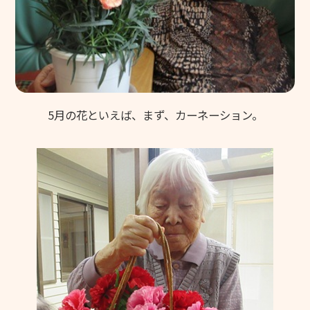
グリーンヒルズ東山
グループホーム 花みずき
ケアレジデンス東山
東山苑デイサービスセンター
5月の花といえば、まず、カーネーション。
きさらぎデイサービスセンター
デイサービスセンター野の花
ヘルパーステーション やわらぎ
介護計画相談センター こすもす
地域包括支援センター 和地
キッズホームてんとうむし
てんとうむし東山保育園