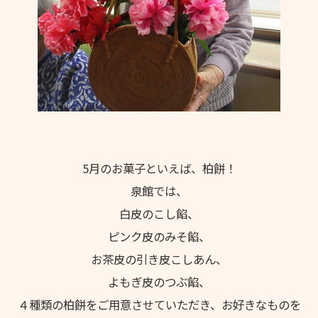
採用情報
慶成会で働きたい方へ
新卒求人情報
募集要項
輝き★職員インタビュー
5月のお菓子といえば、柏餅！
輝き★職員インタビュー【介護職】
泉館では、
輝き★職員インタビュー【介護職】Vol.2
白皮のこし餡、
ピンク皮のみそ餡、
輝き★職員インタビュー【保育士】
お茶皮の引き皮こしあん、
採用エントリー
よもぎ皮のつぶ餡、
研修センターについて
４種類の柏餅をご用意させていただき、お好きなものを