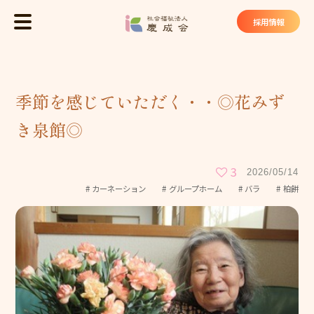
社会福祉法
採用情報
MENU
トップ
季節を感じていただく・・◎花みず
慶成会について
き泉館◎
基本理念
法人概要
3
2026/05/14
カーネーション
グループホーム
バラ
柏餅
私たちが大切にしていること
慶成会の取り組み
サービス・施設
ケアハウス ヴィラ東山苑