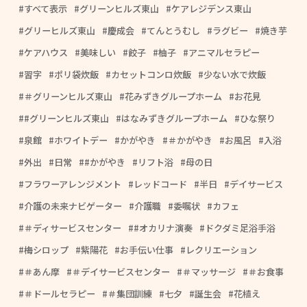
すべて表示
グリーンヒルズ東山
ケアレジデンス東山
グリーヒルズ東山
慶成会
てんとうむし
ラグビー
焼き芋
ケアハウス
美味しい
餃子
柚子
アニマルセラピー
習字
ポリ袋炊飯
カセットコンロ炊飯
少ない水で炊飯
＃グリーンヒルズ東山
花みずきグループホーム
お花見
#グリーンヒルズ東山
はなみずきグループホーム
ひな祭り
泉館
ホワイトデー
かがやき
＃かがやき
お風呂
入浴
外出
日常
#かがやき
リフト浴
母の日
フラワーアレンジメント
レッドコード
半日
デイサービス
介護の未来ナビゲーター
介護職
委嘱状
カフェ
＃ディサービスセンター
#オカリナ演奏
ドクダミ足浴手浴
梅シロップ
紫陽花
お手伝い仕事
レクリエーション
＃あん摩
＃デイサービスセンター
＃マッサージ
＃お食事
＃ドールセラピー
＃集団訓練
七夕
誕生会
花植え