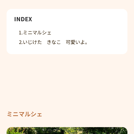
採用情報
INDEX
慶成会で働きたい方へ
1.ミニマルシェ
新卒求人情報
2.いじけた きなこ 可愛いよ。
募集要項
輝き★職員インタビュー
輝き★職員インタビュー【介護職】
輝き★職員インタビュー【介護職】Vol.2
輝き★職員インタビュー【保育士】
ミニマルシェ
採用エントリー
研修センターについて