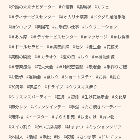
介護の未来ナビゲーター
介護職
委嘱状
カフェ
＃ディサービスセンター
#オカリナ演奏
ドクダミ足浴手浴
梅シロップ
紫陽花
お手伝い仕事
レクリエーション
＃あん摩
＃デイサービスセンター
＃マッサージ
＃お食事
＃ドールセラピー
＃集団訓練
七夕
誕生会
花植え
笑顔の瞬間
＃カラオケ
夏の日
レク
＃機能訓練
＃音楽療法
花火大会
＃地域密着型
敬老会
手作りご飯
お散歩
運動会
食レク
ショートステイ
式典
創立
30周年
芋掘り
ドライブ
クリスマス飾り
クリスマスパーティー
正月
初詣
生け花展示会
文化祭
節分レク
バレンタインデー
手浴
たこ焼きパーティー
河津桜
イースター
ばらの都苑
お出かけ
買い物
スイカ割り
かいご探検隊
はままつ
ミッションクリア
外国人
活躍
浜松
秋
収穫
さつま芋
ｸﾞﾙｰﾌﾟﾎｰﾑ