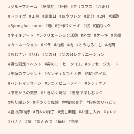
グループホーム
感染症
研修
クリスマス
お正月
ドライヴ
１月
誕生日
おやつレク
節分
2月
活動
Spring has come
春
手作りケーキ
桜
室内レク
ネイルアート
レクリエーション活動
外食
ケーキ
笑顔
カーネーション
バラ
柏餅
梅
とうもろこし
梅雨
あじさい
びわ
父の日
父の日レクリエーション
男性限定イベント
男のコーヒータイム
メッセージカード
笑顔のプレゼント
ダンディなひととき
福祉ネイル
ハンドマッサージ
シニアビューティー
タッチケア
爪先からの笑顔
ときめく時間
五感で楽しむレク
折り紙レク
手づくり風鈴
季節の創作
指先のリハビリ
夏の風物詩
日々の様子
流し素麺
お差し入れ
すいか
バナナ
桃
あんみつ
毎日
充実