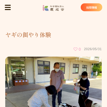
社会福祉法
採用情報
MENU
トップ
ヤギの餌やり体験
慶成会について
基本理念
0
2026/05/31
法人概要
私たちが大切にしていること
慶成会の取り組み
サービス・施設
ケアハウス ヴィラ東山苑