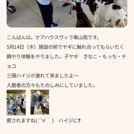
グリーンヒルズ東山
グループホーム 花みずき
ケアレジデンス東山
こんばんは。ケアハウスヴィラ東山苑です。
東山苑デイサービスセンター
5月14日（木）施設の前でヤギに触れ合ってもらいたく
きさらぎデイサービスセンター
餌やり体験をやりました。子ヤギ きなこ・もっち・チ
ョコ
デイサービスセンター野の花
三頭ハイジが連れて来ましたよ～
ヘルパーステーション やわらぎ
入居者の方々もたのしみにしていました。
介護計画相談センター こすもす
地域包括支援センター 和地
キッズホームてんとうむし
癒されますね( ´∀｀ ) ハイジに❓
てんとうむし東山保育園