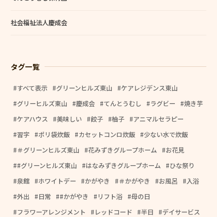
社会福祉法人慶成会
タグ一覧
すべて表示
グリーンヒルズ東山
ケアレジデンス東山
グリーヒルズ東山
慶成会
てんとうむし
ラグビー
焼き芋
ケアハウス
美味しい
餃子
柚子
アニマルセラピー
習字
ポリ袋炊飯
カセットコンロ炊飯
少ない水で炊飯
＃グリーンヒルズ東山
花みずきグループホーム
お花見
#グリーンヒルズ東山
はなみずきグループホーム
ひな祭り
泉館
ホワイトデー
かがやき
＃かがやき
お風呂
入浴
外出
日常
#かがやき
リフト浴
母の日
フラワーアレンジメント
レッドコード
半日
デイサービス