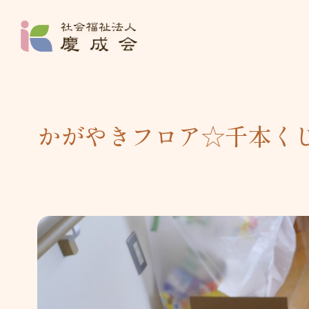
社会福祉法人 
かがやきフロア☆千本く