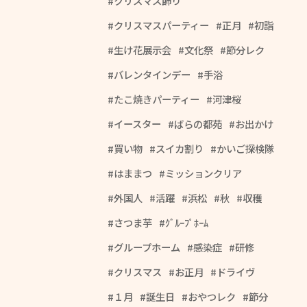
クリスマス飾り
クリスマスパーティー
正月
初詣
生け花展示会
文化祭
節分レク
バレンタインデー
手浴
たこ焼きパーティー
河津桜
イースター
ばらの都苑
お出かけ
買い物
スイカ割り
かいご探検隊
はままつ
ミッションクリア
外国人
活躍
浜松
秋
収穫
さつま芋
ｸﾞﾙｰﾌﾟﾎｰﾑ
グループホーム
感染症
研修
クリスマス
お正月
ドライヴ
１月
誕生日
おやつレク
節分