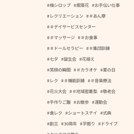
梅シロップ
紫陽花
お手伝い仕事
レクリエーション
＃あん摩
＃デイサービスセンター
＃マッサージ
＃お食事
＃ドールセラピー
＃集団訓練
七夕
誕生会
花植え
笑顔の瞬間
＃カラオケ
夏の日
レク
＃機能訓練
＃音楽療法
花火大会
＃地域密着型
敬老会
手作りご飯
お散歩
運動会
食レク
ショートステイ
式典
創立
30周年
芋掘り
ドライブ