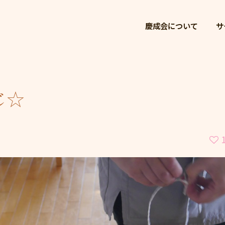
慶成会
慶成会について
サ
じ☆