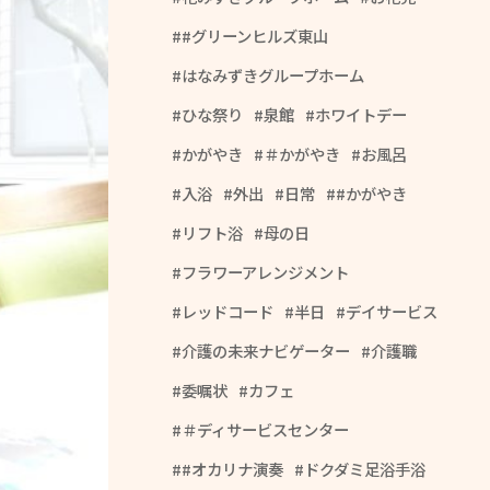
#グリーンヒルズ東山
はなみずきグループホーム
ひな祭り
泉館
ホワイトデー
かがやき
＃かがやき
お風呂
入浴
外出
日常
#かがやき
リフト浴
母の日
フラワーアレンジメント
レッドコード
半日
デイサービス
介護の未来ナビゲーター
介護職
委嘱状
カフェ
＃ディサービスセンター
#オカリナ演奏
ドクダミ足浴手浴