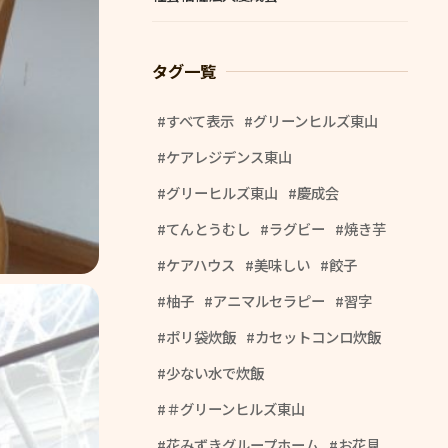
タグ一覧
すべて表示
グリーンヒルズ東山
ケアレジデンス東山
グリーヒルズ東山
慶成会
てんとうむし
ラグビー
焼き芋
ケアハウス
美味しい
餃子
柚子
アニマルセラピー
習字
ポリ袋炊飯
カセットコンロ炊飯
少ない水で炊飯
＃グリーンヒルズ東山
花みずきグループホーム
お花見