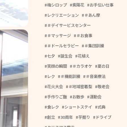
梅シロップ
紫陽花
お手伝い仕事
レクリエーション
＃あん摩
＃デイサービスセンター
＃マッサージ
＃お食事
＃ドールセラピー
＃集団訓練
七夕
誕生会
花植え
笑顔の瞬間
＃カラオケ
夏の日
レク
＃機能訓練
＃音楽療法
花火大会
＃地域密着型
敬老会
手作りご飯
お散歩
運動会
食レク
ショートステイ
式典
創立
30周年
芋掘り
ドライブ