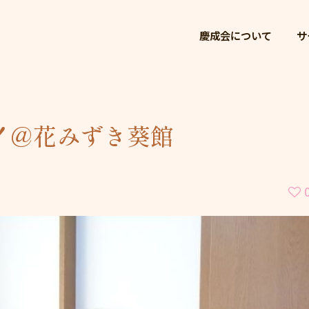
慶成会
慶成会について
サ
！＠花みずき葵館