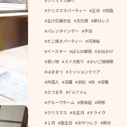
クリスマス飾り
クリスマスパーティー
正月
初詣
生け花展示会
文化祭
節分レク
バレンタインデー
手浴
たこ焼きパーティー
河津桜
イースター
ばらの都苑
お出かけ
買い物
スイカ割り
かいご探検隊
はままつ
ミッションクリア
外国人
活躍
浜松
秋
収穫
さつま芋
ｸﾞﾙｰﾌﾟﾎｰﾑ
グループホーム
感染症
研修
クリスマス
お正月
ドライヴ
１月
誕生日
おやつレク
節分