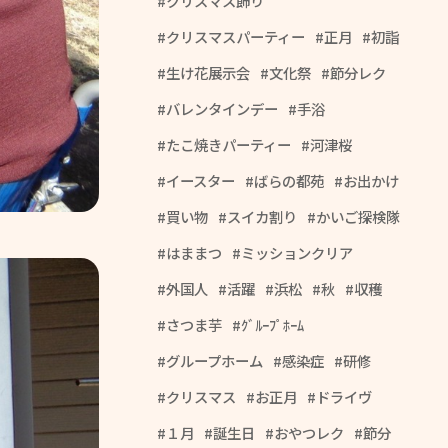
クリスマス飾り
クリスマスパーティー
正月
初詣
生け花展示会
文化祭
節分レク
バレンタインデー
手浴
たこ焼きパーティー
河津桜
イースター
ばらの都苑
お出かけ
買い物
スイカ割り
かいご探検隊
はままつ
ミッションクリア
外国人
活躍
浜松
秋
収穫
さつま芋
ｸﾞﾙｰﾌﾟﾎｰﾑ
グループホーム
感染症
研修
クリスマス
お正月
ドライヴ
１月
誕生日
おやつレク
節分