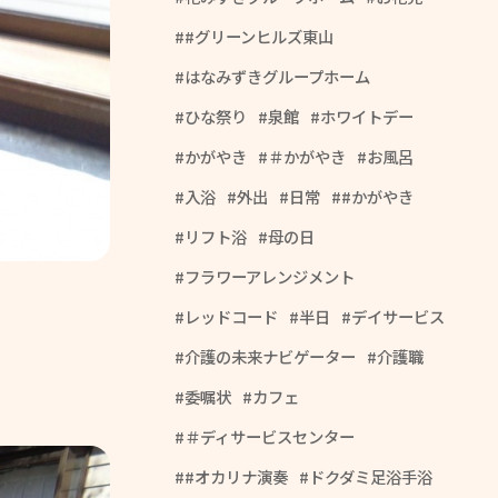
#グリーンヒルズ東山
はなみずきグループホーム
ひな祭り
泉館
ホワイトデー
かがやき
＃かがやき
お風呂
入浴
外出
日常
#かがやき
リフト浴
母の日
フラワーアレンジメント
レッドコード
半日
デイサービス
介護の未来ナビゲーター
介護職
委嘱状
カフェ
＃ディサービスセンター
#オカリナ演奏
ドクダミ足浴手浴