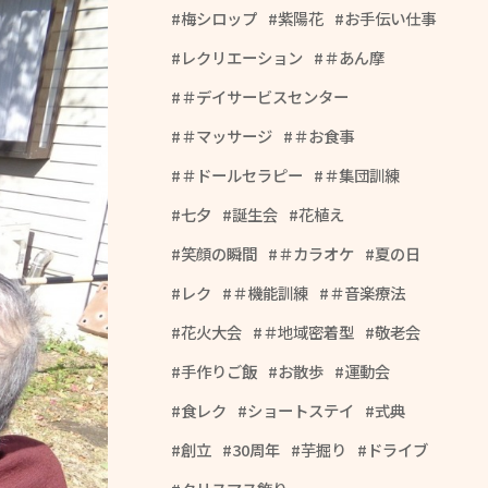
梅シロップ
紫陽花
お手伝い仕事
レクリエーション
＃あん摩
＃デイサービスセンター
＃マッサージ
＃お食事
＃ドールセラピー
＃集団訓練
七夕
誕生会
花植え
笑顔の瞬間
＃カラオケ
夏の日
レク
＃機能訓練
＃音楽療法
花火大会
＃地域密着型
敬老会
手作りご飯
お散歩
運動会
食レク
ショートステイ
式典
創立
30周年
芋掘り
ドライブ