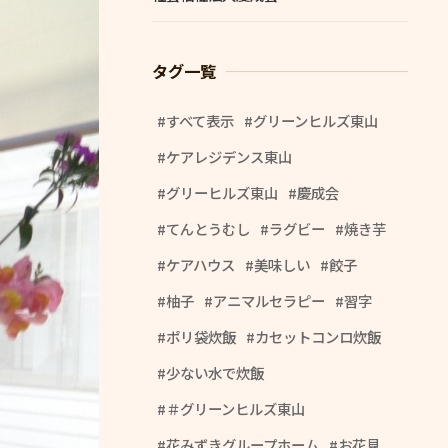
タグ一覧
すべて表示
グリーンヒルズ東山
ケアレジデンス東山
グリーヒルズ東山
慶成会
てんとうむし
ラグビー
焼き芋
ケアハウス
美味しい
餃子
柚子
アニマルセラピー
習字
ポリ袋炊飯
カセットコンロ炊飯
少ない水で炊飯
＃グリーンヒルズ東山
花みずきグループホーム
お花見