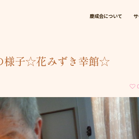
慶成会
慶成会について
サ
の様子☆花みずき幸館☆