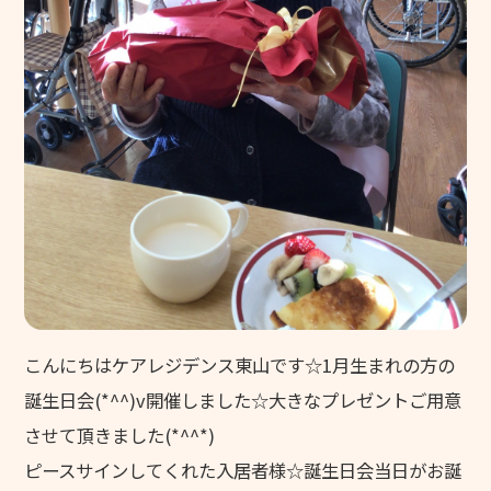
グリーンヒルズ東山
グループホーム 花みずき
ケアレジデンス東山
東山苑デイサービスセンター
きさらぎデイサービスセンター
デイサービスセンター野の花
ヘルパーステーション やわらぎ
介護計画相談センター こすもす
こんにちはケアレジデンス東山です☆1月生まれの方の
地域包括支援センター 和地
誕生日会(*^^)v開催しました☆大きなプレゼントご用意
キッズホームてんとうむし
させて頂きました(*^^*)
ピースサインしてくれた入居者様☆誕生日会当日がお誕
てんとうむし東山保育園