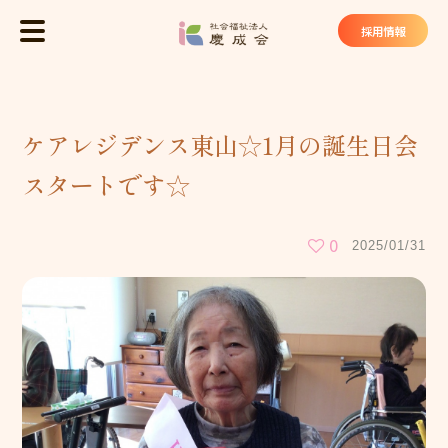
社会福祉法
採用情報
MENU
トップ
ケアレジデンス東山☆1月の誕生日会
慶成会について
スタートです☆
基本理念
法人概要
0
2025/01/31
私たちが大切にしていること
慶成会の取り組み
サービス・施設
ケアハウス ヴィラ東山苑