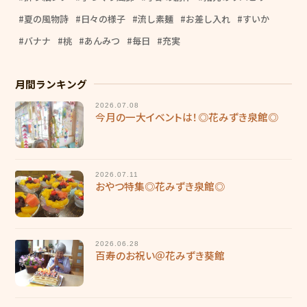
夏の風物詩
日々の様子
流し素麺
お差し入れ
すいか
バナナ
桃
あんみつ
毎日
充実
月間ランキング
2026.07.08
今月の一大イベントは！◎花みずき泉館◎
2026.07.11
おやつ特集◎花みずき泉館◎
2026.06.28
百寿のお祝い＠花みずき葵館