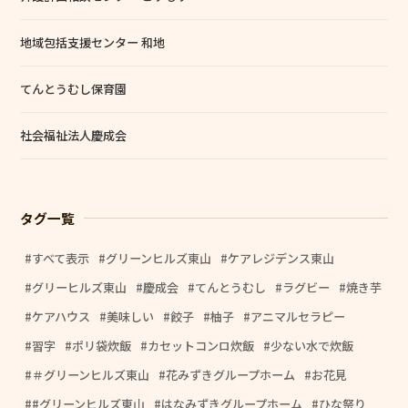
地域包括支援センター 和地
てんとうむし保育園
社会福祉法人慶成会
タグ一覧
すべて表示
グリーンヒルズ東山
ケアレジデンス東山
グリーヒルズ東山
慶成会
てんとうむし
ラグビー
焼き芋
ケアハウス
美味しい
餃子
柚子
アニマルセラピー
習字
ポリ袋炊飯
カセットコンロ炊飯
少ない水で炊飯
＃グリーンヒルズ東山
花みずきグループホーム
お花見
#グリーンヒルズ東山
はなみずきグループホーム
ひな祭り