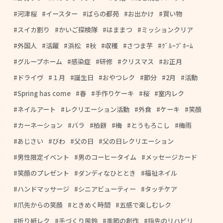
河津桜
イースター
ばらの都苑
お出かけ
買い物
スイカ割り
かいご探検隊
はままつ
ミッションクリア
外国人
活躍
浜松
秋
収穫
さつま芋
ｸﾞﾙｰﾌﾟﾎｰﾑ
グループホーム
感染症
研修
クリスマス
お正月
ドライヴ
１月
誕生日
おやつレク
節分
2月
活動
Spring has come
春
手作りケーキ
桜
室内レク
ネイルアート
レクリエーション活動
外食
ケーキ
笑顔
カーネーション
バラ
柏餅
梅
とうもろこし
梅雨
あじさい
びわ
父の日
父の日レクリエーション
男性限定イベント
男のコーヒータイム
メッセージカード
笑顔のプレゼント
ダンディなひととき
福祉ネイル
ハンドマッサージ
シニアビューティー
タッチケア
爪先からの笑顔
ときめく時間
五感で楽しむレク
折り紙レク
手づくり風鈴
季節の創作
指先のリハビリ