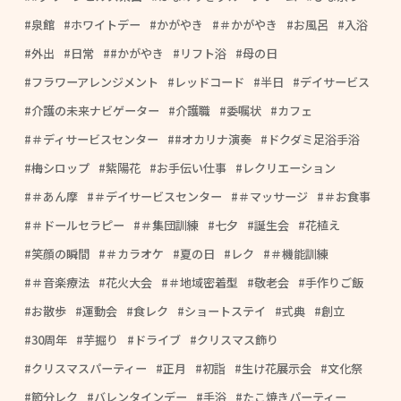
泉館
ホワイトデー
かがやき
＃かがやき
お風呂
入浴
外出
日常
#かがやき
リフト浴
母の日
フラワーアレンジメント
レッドコード
半日
デイサービス
介護の未来ナビゲーター
介護職
委嘱状
カフェ
＃ディサービスセンター
#オカリナ演奏
ドクダミ足浴手浴
梅シロップ
紫陽花
お手伝い仕事
レクリエーション
＃あん摩
＃デイサービスセンター
＃マッサージ
＃お食事
＃ドールセラピー
＃集団訓練
七夕
誕生会
花植え
笑顔の瞬間
＃カラオケ
夏の日
レク
＃機能訓練
＃音楽療法
花火大会
＃地域密着型
敬老会
手作りご飯
お散歩
運動会
食レク
ショートステイ
式典
創立
30周年
芋掘り
ドライブ
クリスマス飾り
クリスマスパーティー
正月
初詣
生け花展示会
文化祭
節分レク
バレンタインデー
手浴
たこ焼きパーティー