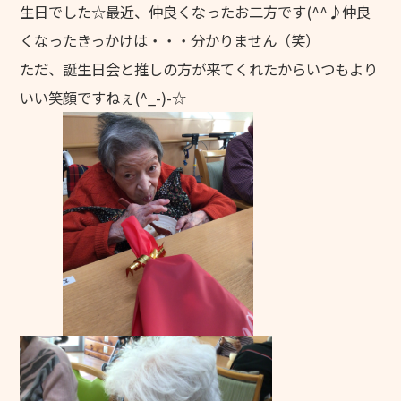
生日でした☆最近、仲良くなったお二方です(^^♪仲良
採用情報
くなったきっかけは・・・分かりません（笑）
ただ、誕生日会と推しの方が来てくれたからいつもより
慶成会で働きたい方へ
いい笑顔ですねぇ(^_-)-☆
新卒求人情報
募集要項
輝き★職員インタビュー
輝き★職員インタビュー【介護職】
輝き★職員インタビュー【介護職】Vol.2
輝き★職員インタビュー【保育士】
採用エントリー
研修センターについて