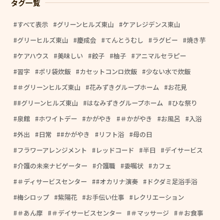
タグ一覧
すべて表示
グリーンヒルズ東山
ケアレジデンス東山
グリーヒルズ東山
慶成会
てんとうむし
ラグビー
焼き芋
ケアハウス
美味しい
餃子
柚子
アニマルセラピー
習字
ポリ袋炊飯
カセットコンロ炊飯
少ない水で炊飯
＃グリーンヒルズ東山
花みずきグループホーム
お花見
#グリーンヒルズ東山
はなみずきグループホーム
ひな祭り
泉館
ホワイトデー
かがやき
＃かがやき
お風呂
入浴
外出
日常
#かがやき
リフト浴
母の日
フラワーアレンジメント
レッドコード
半日
デイサービス
介護の未来ナビゲーター
介護職
委嘱状
カフェ
＃ディサービスセンター
#オカリナ演奏
ドクダミ足浴手浴
梅シロップ
紫陽花
お手伝い仕事
レクリエーション
＃あん摩
＃デイサービスセンター
＃マッサージ
＃お食事