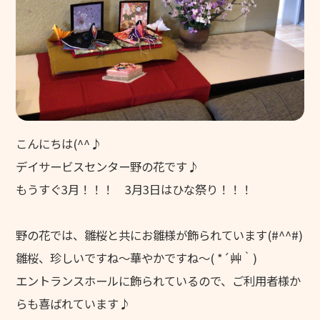
グリーンヒルズ東山
グループホーム 花みずき
ケアレジデンス東山
東山苑デイサービスセンター
きさらぎデイサービスセンター
こんにちは(^^♪
デイサービスセンター野の花
デイサービスセンター野の花です♪
もうすぐ3月！！！ 3月3日はひな祭り！！！
ヘルパーステーション やわらぎ
介護計画相談センター こすもす
野の花では、雛桜と共にお雛様が飾られています(#^^#)
地域包括支援センター 和地
雛桜、珍しいですね～華やかですね～( *´艸｀)
エントランスホールに飾られているので、ご利用者様か
キッズホームてんとうむし
らも喜ばれています♪
てんとうむし東山保育園