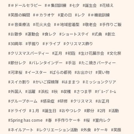
＃ドールセラピー
＃集団訓練
七夕
誕生会
花植え
笑顔の瞬間
＃カラオケ
夏の日
レク
＃機能訓練
＃音楽療法
花火大会
＃地域密着型
敬老会
手作りご飯
お散歩
運動会
食レク
ショートステイ
式典
創立
30周年
芋掘り
ドライブ
クリスマス飾り
クリスマスパーティー
正月
初詣
生け花展示会
文化祭
節分レク
バレンタインデー
手浴
たこ焼きパーティー
河津桜
イースター
ばらの都苑
お出かけ
買い物
スイカ割り
かいご探検隊
はままつ
ミッションクリア
外国人
活躍
浜松
秋
収穫
さつま芋
ｸﾞﾙｰﾌﾟﾎｰﾑ
グループホーム
感染症
研修
クリスマス
お正月
ドライヴ
１月
誕生日
おやつレク
節分
2月
活動
Spring has come
春
手作りケーキ
桜
室内レク
ネイルアート
レクリエーション活動
外食
ケーキ
笑顔