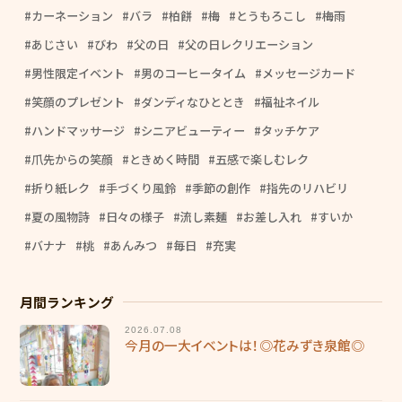
カーネーション
バラ
柏餅
梅
とうもろこし
梅雨
あじさい
びわ
父の日
父の日レクリエーション
男性限定イベント
男のコーヒータイム
メッセージカード
笑顔のプレゼント
ダンディなひととき
福祉ネイル
ハンドマッサージ
シニアビューティー
タッチケア
爪先からの笑顔
ときめく時間
五感で楽しむレク
折り紙レク
手づくり風鈴
季節の創作
指先のリハビリ
夏の風物詩
日々の様子
流し素麺
お差し入れ
すいか
バナナ
桃
あんみつ
毎日
充実
月間ランキング
2026.07.08
今月の一大イベントは！◎花みずき泉館◎