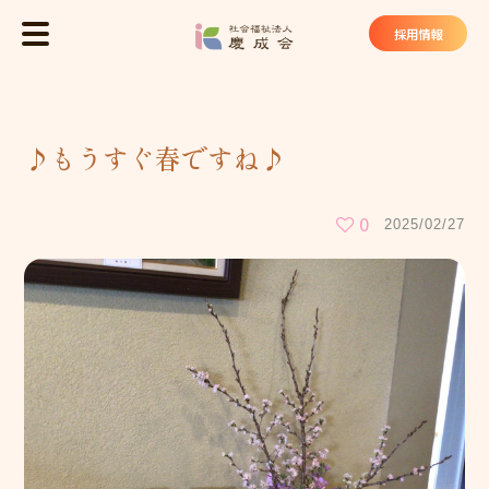
社会福祉法
採用情報
MENU
トップ
♪もうすぐ春ですね♪
慶成会について
基本理念
0
2025/02/27
法人概要
私たちが大切にしていること
慶成会の取り組み
サービス・施設
ケアハウス ヴィラ東山苑