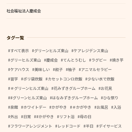
社会福祉法人慶成会
タグ一覧
すべて表示
グリーンヒルズ東山
ケアレジデンス東山
グリーヒルズ東山
慶成会
てんとうむし
ラグビー
焼き芋
ケアハウス
美味しい
餃子
柚子
アニマルセラピー
習字
ポリ袋炊飯
カセットコンロ炊飯
少ない水で炊飯
＃グリーンヒルズ東山
花みずきグループホーム
お花見
#グリーンヒルズ東山
はなみずきグループホーム
ひな祭り
泉館
ホワイトデー
かがやき
＃かがやき
お風呂
入浴
外出
日常
#かがやき
リフト浴
母の日
フラワーアレンジメント
レッドコード
半日
デイサービス