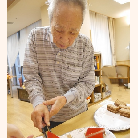
採用情報
慶成会で働きたい方へ
新卒求人情報
募集要項
輝き★職員インタビュー
輝き★職員インタビュー【介護職】
輝き★職員インタビュー【介護職】Vol.2
輝き★職員インタビュー【保育士】
採用エントリー
研修センターについて