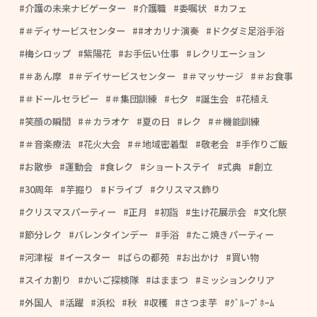
介護の未来ナビゲーター
介護職
委嘱状
カフェ
＃ディサービスセンター
#オカリナ演奏
ドクダミ足浴手浴
梅シロップ
紫陽花
お手伝い仕事
レクリエーション
＃あん摩
＃デイサービスセンター
＃マッサージ
＃お食事
＃ドールセラピー
＃集団訓練
七夕
誕生会
花植え
笑顔の瞬間
＃カラオケ
夏の日
レク
＃機能訓練
＃音楽療法
花火大会
＃地域密着型
敬老会
手作りご飯
お散歩
運動会
食レク
ショートステイ
式典
創立
30周年
芋掘り
ドライブ
クリスマス飾り
クリスマスパーティー
正月
初詣
生け花展示会
文化祭
節分レク
バレンタインデー
手浴
たこ焼きパーティー
河津桜
イースター
ばらの都苑
お出かけ
買い物
スイカ割り
かいご探検隊
はままつ
ミッションクリア
外国人
活躍
浜松
秋
収穫
さつま芋
ｸﾞﾙｰﾌﾟﾎｰﾑ