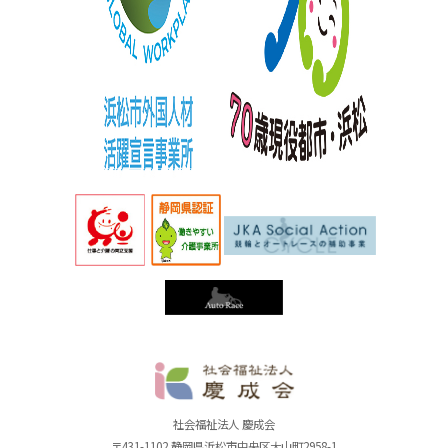
社
社会福祉法人 慶成会
〒431-1102 静岡県浜松市中央区大山町2958-1