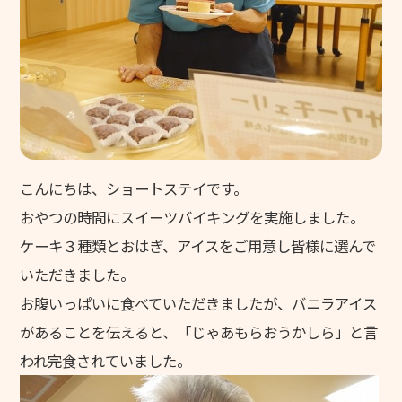
グリーンヒルズ東山
グループホーム 花みずき
ケアレジデンス東山
東山苑デイサービスセンター
きさらぎデイサービスセンター
こんにちは、ショートステイです。
デイサービスセンター野の花
おやつの時間にスイーツバイキングを実施しました。
ヘルパーステーション やわらぎ
ケーキ３種類とおはぎ、アイスをご用意し皆様に選んで
いただきました。
介護計画相談センター こすもす
お腹いっぱいに食べていただきましたが、バニラアイス
地域包括支援センター 和地
があることを伝えると、「じゃあもらおうかしら」と言
キッズホームてんとうむし
われ完食されていました。
てんとうむし東山保育園