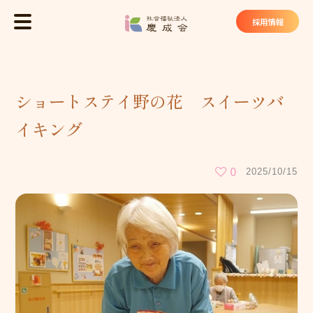
社会福祉法
採用情報
MENU
トップ
ショートステイ野の花 スイーツバ
慶成会について
イキング
基本理念
法人概要
0
2025/10/15
私たちが大切にしていること
慶成会の取り組み
サービス・施設
ケアハウス ヴィラ東山苑