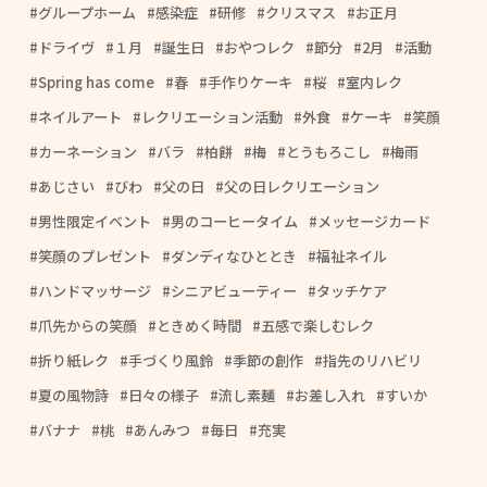
グループホーム
感染症
研修
クリスマス
お正月
ドライヴ
１月
誕生日
おやつレク
節分
2月
活動
Spring has come
春
手作りケーキ
桜
室内レク
ネイルアート
レクリエーション活動
外食
ケーキ
笑顔
カーネーション
バラ
柏餅
梅
とうもろこし
梅雨
あじさい
びわ
父の日
父の日レクリエーション
男性限定イベント
男のコーヒータイム
メッセージカード
笑顔のプレゼント
ダンディなひととき
福祉ネイル
ハンドマッサージ
シニアビューティー
タッチケア
爪先からの笑顔
ときめく時間
五感で楽しむレク
折り紙レク
手づくり風鈴
季節の創作
指先のリハビリ
夏の風物詩
日々の様子
流し素麺
お差し入れ
すいか
バナナ
桃
あんみつ
毎日
充実