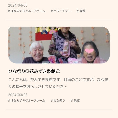
グリーンヒルズ東山
2024/04/06
はなみずきグループホーム
ホワイトデー
泉館
グループホーム 花みずき
ケアレジデンス東山
東山苑デイサービスセンター
きさらぎデイサービスセンター
デイサービスセンター野の花
ヘルパーステーション やわらぎ
ひな祭り◎花みずき泉館◎
こんにちは、花みずき泉館です。 月頭のことですが、ひな祭
介護計画相談センター こすもす
りの様子をお伝えさせていただき…
地域包括支援センター 和地
2024/03/25
はなみずきグループホーム
ひな祭り
泉館
キッズホームてんとうむし
てんとうむし東山保育園