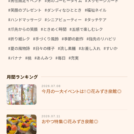
男性限定イベント
男のコーヒータイム
メッセージカード
笑顔のプレゼント
ダンディなひととき
福祉ネイル
ハンドマッサージ
シニアビューティー
タッチケア
爪先からの笑顔
ときめく時間
五感で楽しむレク
折り紙レク
手づくり風鈴
季節の創作
指先のリハビリ
夏の風物詩
日々の様子
流し素麺
お差し入れ
すいか
バナナ
桃
あんみつ
毎日
充実
月間ランキング
2026.07.08
今月の一大イベントは！◎花みずき泉館◎
2026.07.11
おやつ特集◎花みずき泉館◎