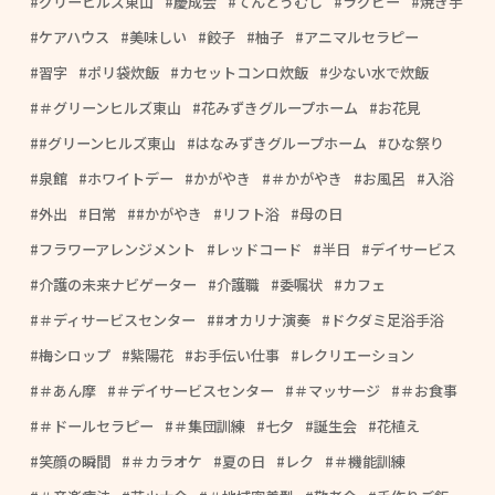
グリーヒルズ東山
慶成会
てんとうむし
ラグビー
焼き芋
ケアハウス
美味しい
餃子
柚子
アニマルセラピー
習字
ポリ袋炊飯
カセットコンロ炊飯
少ない水で炊飯
＃グリーンヒルズ東山
花みずきグループホーム
お花見
#グリーンヒルズ東山
はなみずきグループホーム
ひな祭り
泉館
ホワイトデー
かがやき
＃かがやき
お風呂
入浴
外出
日常
#かがやき
リフト浴
母の日
フラワーアレンジメント
レッドコード
半日
デイサービス
介護の未来ナビゲーター
介護職
委嘱状
カフェ
＃ディサービスセンター
#オカリナ演奏
ドクダミ足浴手浴
梅シロップ
紫陽花
お手伝い仕事
レクリエーション
＃あん摩
＃デイサービスセンター
＃マッサージ
＃お食事
＃ドールセラピー
＃集団訓練
七夕
誕生会
花植え
笑顔の瞬間
＃カラオケ
夏の日
レク
＃機能訓練