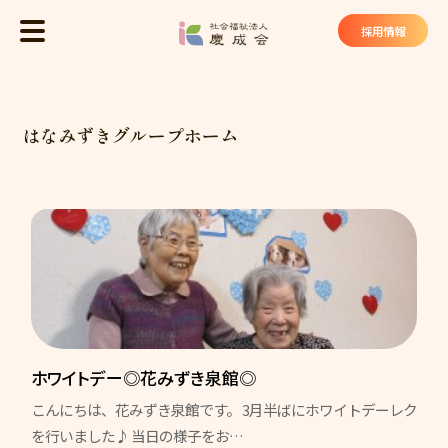
社会福祉法
採用情報
MENU
トップ
はなみずきグループホーム
慶成会について
基本理念
法人概要
私たちが大切にしていること
慶成会の取り組み
サービス・施設
ホワイトデー◎花みずき泉館◎
こんにちは、花みずき泉館です。 3月半ばにホワイトデーレク
ケアハウス ヴィラ東山苑
を行いました♪ 当日の様子をお…