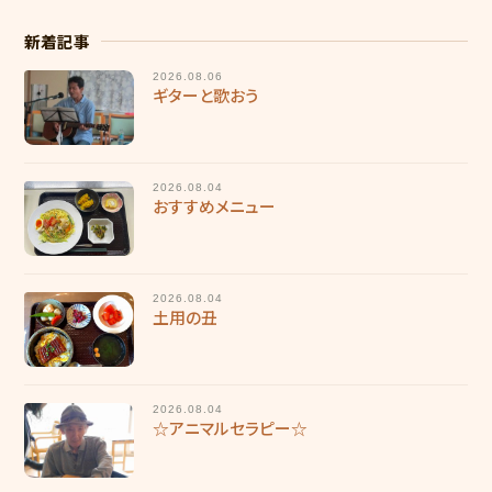
採用情報
新着記事
2026.08.06
慶成会で働きたい方へ
ギターと歌おう
新卒求人情報
募集要項
2026.08.04
おすすめメニュー
輝き★職員インタビュー
輝き★職員インタビュー【介護職】
2026.08.04
土用の丑
輝き★職員インタビュー【介護職】Vol.2
輝き★職員インタビュー【保育士】
2026.08.04
採用エントリー
☆アニマルセラピー☆
研修センターについて