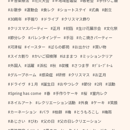
＃音楽療法
花火大会
＃地域密着型
敬老会
手作りご飯
お散歩
運動会
食レク
ショートステイ
式典
創立
30周年
芋掘り
ドライブ
クリスマス飾り
クリスマスパーティー
正月
初詣
生け花展示会
文化祭
節分レク
バレンタインデー
手浴
たこ焼きパーティー
河津桜
イースター
ばらの都苑
お出かけ
買い物
スイカ割り
かいご探検隊
はままつ
ミッションクリア
外国人
活躍
浜松
秋
収穫
さつま芋
ｸﾞﾙｰﾌﾟﾎｰﾑ
グループホーム
感染症
研修
クリスマス
お正月
ドライヴ
１月
誕生日
おやつレク
節分
2月
活動
Spring has come
春
手作りケーキ
桜
室内レク
ネイルアート
レクリエーション活動
外食
ケーキ
笑顔
カーネーション
バラ
柏餅
梅
とうもろこし
梅雨
あじさい
びわ
父の日
父の日レクリエーション