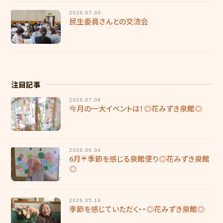
福利厚生
2026.07.30
民生委員さんとの交流会
働く環境
施設ブログ
個人情報保護方針
注目記事
2026.07.08
今月の一大イベントは！◎花みずき泉館◎
2026.06.04
6月☔季節を感じる泉館便り◎花みずき泉館
◎
2026.05.14
季節を感じていただく・・◎花みずき泉館◎