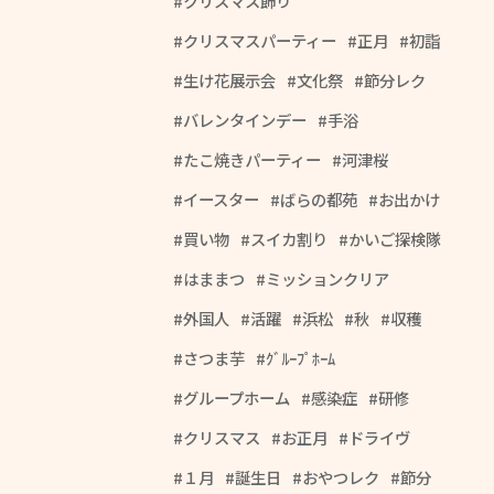
クリスマス飾り
クリスマスパーティー
正月
初詣
生け花展示会
文化祭
節分レク
バレンタインデー
手浴
たこ焼きパーティー
河津桜
イースター
ばらの都苑
お出かけ
買い物
スイカ割り
かいご探検隊
はままつ
ミッションクリア
外国人
活躍
浜松
秋
収穫
さつま芋
ｸﾞﾙｰﾌﾟﾎｰﾑ
グループホーム
感染症
研修
クリスマス
お正月
ドライヴ
１月
誕生日
おやつレク
節分