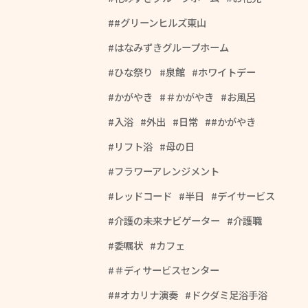
#グリーンヒルズ東山
はなみずきグループホーム
ひな祭り
泉館
ホワイトデー
かがやき
＃かがやき
お風呂
入浴
外出
日常
#かがやき
リフト浴
母の日
フラワーアレンジメント
レッドコード
半日
デイサービス
介護の未来ナビゲーター
介護職
委嘱状
カフェ
＃ディサービスセンター
#オカリナ演奏
ドクダミ足浴手浴