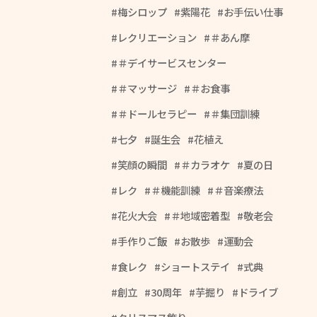
梅シロップ
紫陽花
お手伝い仕事
レクリエーション
＃あん摩
＃デイサービスセンター
＃マッサージ
＃お食事
＃ドールセラピー
＃集団訓練
七夕
誕生会
花植え
笑顔の瞬間
＃カラオケ
夏の日
レク
＃機能訓練
＃音楽療法
花火大会
＃地域密着型
敬老会
手作りご飯
お散歩
運動会
食レク
ショートステイ
式典
創立
30周年
芋掘り
ドライブ